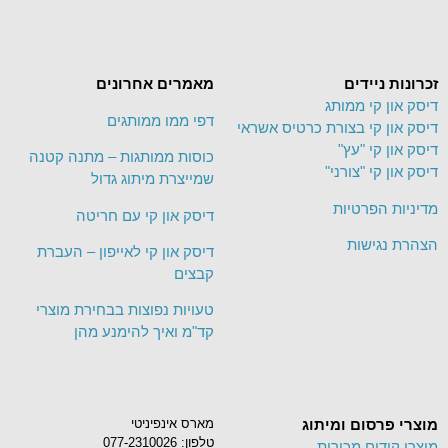
זכרונות ניידים
מאמרים אחרונים
דיסק און קי ממותג
דפי ממו ממותגים
דיסק און קי בצורת כרטיס אשראי
דיסק און קי "עץ"
כוסות ממותגות – מתנה קטנה
דיסק און קי "צורני"
שמייצרת מיתוג גדול
מדיניות הפרטיות
דיסק און קי עם חריטה
הצהרת נגישות
דיסק און קי לאייפון – העברת
קבצים
טעויות נפוצות בבחירת מוצרי
קד"מ ואיך להימנע מהן
מוצרי פרסום ומיתוג
מארס אינפיניטי
טלפון:
077-2310026
מוצרי קידום מכירות