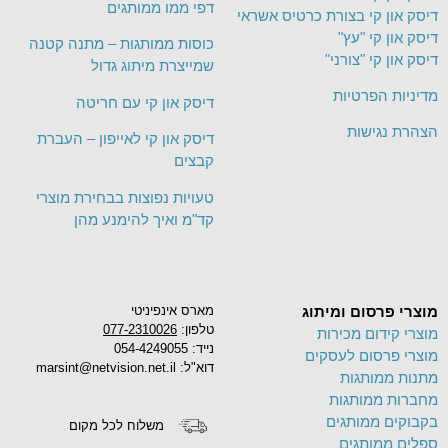
דפי ממו ממותגים
דיסק און קי בצורת כרטיס אשראי
דיסק און קי "עץ"
כוסות ממותגות – מתנה קטנה
דיסק און קי "צורני"
שמייצרת מיתוג גדול
מדיניות הפרטיות
דיסק און קי עם חריטה
הצהרת נגישות
דיסק און קי לאייפון – העברת
קבצים
טעויות נפוצות בבחירת מוצרי
קד"מ ואיך להימנע מהן
מוצרי פרסום ומיתוג
מארס אינפיניטי
טלפון:
077-2310026
מוצרי קידום מכירות
נייד: 054-4249055
מוצרי פרסום לעסקים
דוא"ל: marsint@netvision.net.il
מתנות ממותגות
מחברות ממותגות
בקבוקים ממותגים
משלוח לכל מקום
ספלים ממותגים