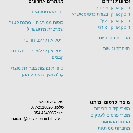
זכרונות ניידים
מאמרים אחרונים
דיסק און קי ממותג
דפי ממו ממותגים
דיסק און קי בצורת כרטיס אשראי
דיסק און קי "עץ"
כוסות ממותגות – מתנה קטנה
דיסק און קי "צורני"
שמייצרת מיתוג גדול
מדיניות הפרטיות
דיסק און קי עם חריטה
הצהרת נגישות
דיסק און קי לאייפון – העברת
קבצים
טעויות נפוצות בבחירת מוצרי
קד"מ ואיך להימנע מהן
מוצרי פרסום ומיתוג
מארס אינפיניטי
טלפון:
077-2310026
מוצרי קידום מכירות
נייד: 054-4249055
מוצרי פרסום לעסקים
דוא"ל: marsint@netvision.net.il
מתנות ממותגות
מחברות ממותגות