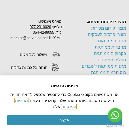
מוצרי פרסום ומיתוג
מארס אינפיניטי
טלפון:
077-2310026
מוצרי קידום מכירות
נייד: 054-4249055
מוצרי פרסום לעסקים
דוא"ל: marsint@netvision.net.il
מתנות ממותגות
מחברות ממותגות
בקבוקים ממותגים
משלוח לכל מקום
ספלים ממותגים
מתנות ממותגות לעובדים
הנחה על כמויות גדולות
כוס תרמית ממותגת
פד לעכבר ממותג
הדפסה על מוצרים
תיק בד ממותג
מדיניות פרטיות
צידניות ממותגות
אנו משתמשים בקובצי Cookie כדי להבטיח שנספק לך את חוויית
עטים ממותגים
הגלישה הטובה ביותר באתר שלנו. קראו עוד בעמוד
מדיניות
הפרטיות
שלנו
אישור