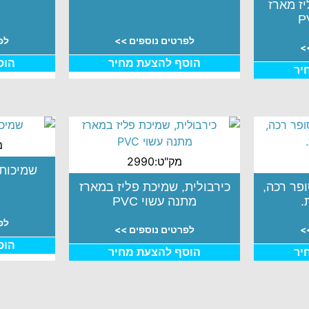
יז מארז
לפרטים נוספים >>
לפ
>
הוסף להצעת מחיר
הוס
יר
מק
מק"ט:2990
שמיכות RAL FLEECE
פר רכה,
כירבולית, שמיכת פליז במארז
.
מתנה עשוי PVC
לפ
>
לפרטים נוספים >>
הוס
יר
הוסף להצעת מחיר