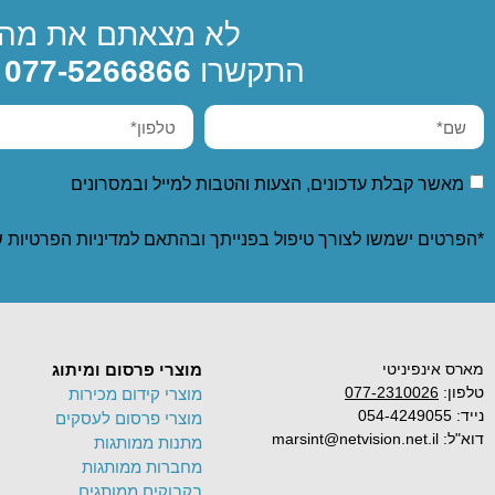
לא מצאתם את מה 
התקשרו
077-5266866
מאשר קבלת עדכונים, הצעות והטבות למייל ובמסרונים
*הפרטים ישמשו לצורך טיפול בפנייתך ובהתאם ל
מדיניות הפרטיות
ש
מארס אינפיניטי
מוצרי פרסום ומיתוג
טלפון:
077-2310026
מוצרי קידום מכירות
נייד: 054-4249055
מוצרי פרסום לעסקים
דוא"ל: marsint@netvision.net.il
מתנות ממותגות
מחברות ממותגות
בקבוקים ממותגים