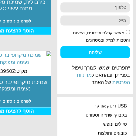
כירבולית, שמיכת פל
מתנה עשוי PVC
לפרטים נוספים >
הוסף להצעת מח
מאשר קבלת עדכונים, הצעות
והטבות למייל ובמסרונים
שליחה
*הפרטים ישמשו לצורך טיפול
מק"ט:3950Z
בפנייתך ובהתאם ל
מדיניות
שמיכת מיקרופייבר סו
הפרטיות
של האתר
נעימה ומפנקת
לפרטים נוספים >
USB דיסק און קי
הוסף להצעת מח
בקבוקי שתייה וספורט
טיולים ונופש
כובעים וחולצות