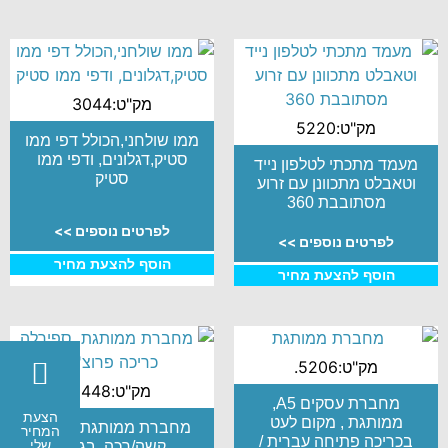
מק"ט:3044
מק"ט:5220
ממו שולחני,הכולל דפי ממו
סטיק,דגלונים, ודפי ממו
מעמד מתכתי לטלפון נייד
סטיק
וטאבלט מתכוונן עם זרוע
מסתובבת 360
לפרטים נוספים >>
לפרטים נוספים >>
הוסף להצעת מחיר
הוסף להצעת מחיר
מק"ט:5206.
מק"ט:1448
מחברת עסקים A5,
הצעת
ממותגת , מקום לעט
מחברת ממותגת ,כריכה
המחיר
בכריכה פתיחה עברית /
שלי
קשה/רכה, בגודל