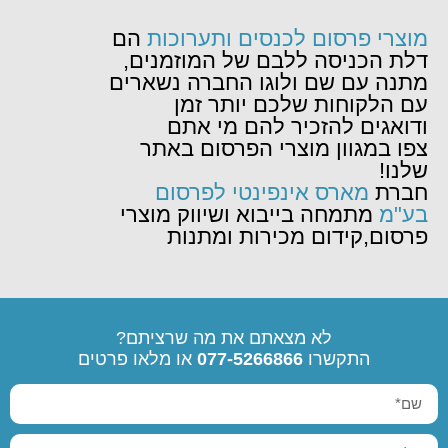
מוצרי פרסום לכנסים ותערוכות
הם
דלת הכניסה ללבם של המוזמנים,
מתנה עם שם ולוגו החברה נשארים
עם הלקוחות שלכם יותר זמן
ודואגים להזכיר להם מי אתם
צפו במגוון מוצרי הפרסום באתר
שלנו!
חברת
מארס אינפינטי לפרסום
בע"מ
מתמחה בייבוא ושיווק מוצרי
פרסום,קידום מכירות ומתנות
לא מצאתם את מה שרציתם?
התקשרו
077-5266866
או מלאו פרטים