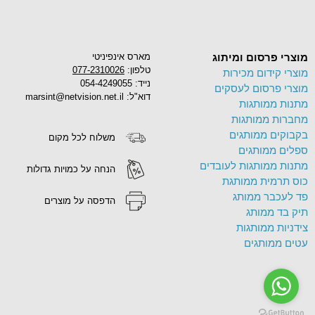
מוצרי פרסום ומיתוג
מארס אינפיניטי
טלפון:
077-2310026
מוצרי קידום מכירות
נייד: 054-4249055
מוצרי פרסום לעסקים
דוא"ל: marsint@netvision.net.il
מתנות ממותגות
מחברות ממותגות
בקבוקים ממותגים
משלוח לכל מקום
ספלים ממותגים
מתנות ממותגות לעובדים
הנחה על כמויות גדולות
כוס תרמית ממותגת
פד לעכבר ממותג
הדפסה על מוצרים
תיק בד ממותג
צידניות ממותגות
עטים ממותגים