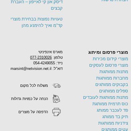
דיסק און קי לאייפון – העברת
קבצים
טעויות נפוצות בבחירת מוצרי
קד"מ ואיך להימנע מהן
מוצרי פרסום ומיתוג
מארס אינפיניטי
טלפון:
077-2310026
מוצרי קידום מכירות
נייד: 054-4249055
מוצרי פרסום לעסקים
דוא"ל: marsint@netvision.net.il
מתנות ממותגות
מחברות ממותגות
בקבוקים ממותגים
משלוח לכל מקום
ספלים ממותגים
מתנות ממותגות לעובדים
הנחה על כמויות גדולות
כוס תרמית ממותגת
פד לעכבר ממותג
הדפסה על מוצרים
תיק בד ממותג
צידניות ממותגות
עטים ממותגים