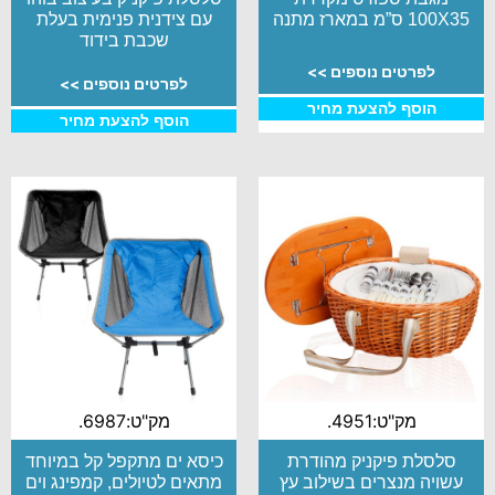
100X35 ס”מ במארז מתנה
עם צידנית פנימית בעלת
שכבת בידוד
לפרטים נוספים >>
לפרטים נוספים >>
הוסף להצעת מחיר
הוסף להצעת מחיר
מק"ט:4951.
מק"ט:6987.
סלסלת פיקניק מהודרת
כיסא ים מתקפל קל במיוחד
עשויה מנצרים בשילוב עץ
מתאים לטיולים, קמפינג וים