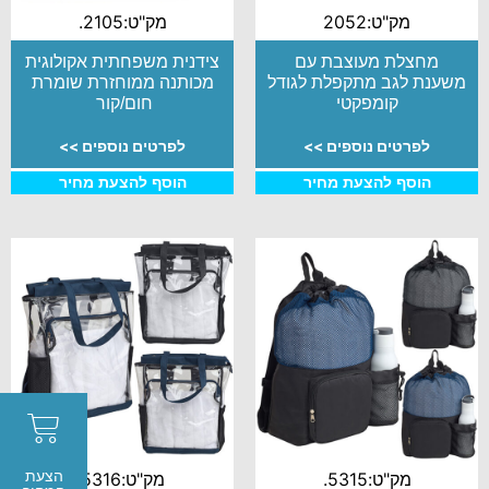
מק"ט:2052
מק"ט:2105.
מחצלת מעוצבת עם
צידנית משפחתית אקולוגית
משענת לגב מתקפלת לגודל
מכותנה ממוחזרת שומרת
קומפקטי
חום/קור
לפרטים נוספים >>
לפרטים נוספים >>
הוסף להצעת מחיר
הוסף להצעת מחיר
הצעת
מק"ט:5315.
מק"ט:5316