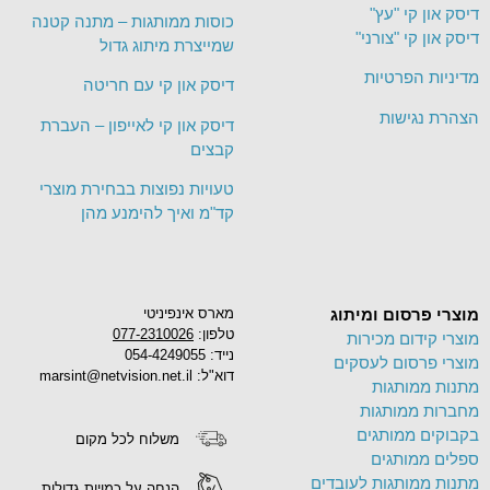
דיסק און קי "עץ"
כוסות ממותגות – מתנה קטנה
דיסק און קי "צורני"
שמייצרת מיתוג גדול
מדיניות הפרטיות
דיסק און קי עם חריטה
הצהרת נגישות
דיסק און קי לאייפון – העברת
קבצים
טעויות נפוצות בבחירת מוצרי
קד"מ ואיך להימנע מהן
מוצרי פרסום ומיתוג
מארס אינפיניטי
טלפון:
077-2310026
מוצרי קידום מכירות
נייד: 054-4249055
מוצרי פרסום לעסקים
דוא"ל: marsint@netvision.net.il
מתנות ממותגות
מחברות ממותגות
בקבוקים ממותגים
משלוח לכל מקום
ספלים ממותגים
מתנות ממותגות לעובדים
הנחה על כמויות גדולות