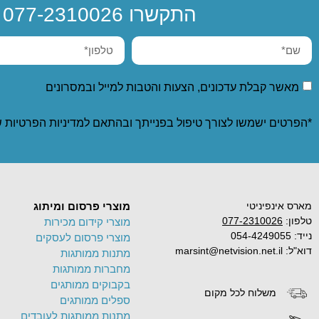
התקשרו
077-2310026
א
מאשר קבלת עדכונים, הצעות והטבות למייל ובמסרונים
*הפרטים ישמשו לצורך טיפול בפנייתך ובהתאם ל
מדיניות הפרטיות
ש
מארס אינפיניטי
מוצרי פרסום ומיתוג
טלפון:
077-2310026
מוצרי קידום מכירות
נייד: 054-4249055
מוצרי פרסום לעסקים
דוא"ל: marsint@netvision.net.il
מתנות ממותגות
מחברות ממותגות
בקבוקים ממותגים
משלוח לכל מקום
ספלים ממותגים
מתנות ממותגות לעובדים