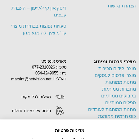
הצהרת נגישות
דיסק און קי לאייפון – העברת
קבצים
טעויות נפוצות בבחירת מוצרי
קד"מ ואיך להימנע מהן
מוצרי פרסום ומיתוג
מארס אינפיניטי
טלפון:
077-2310026
מוצרי קידום מכירות
נייד: 054-4249055
מוצרי פרסום לעסקים
דוא"ל: marsint@netvision.net.il
מתנות ממותגות
מחברות ממותגות
בקבוקים ממותגים
משלוח לכל מקום
ספלים ממותגים
מתנות ממותגות לעובדים
הנחה על כמויות גדולות
כוס תרמית ממותגת
פד לעכבר ממותג
הדפסה על מוצרים
תיק בד ממותג
מדיניות פרטיות
צידניות ממותגות