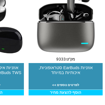
מק"ט:9333
אוזניות EarBuds סטראופוניות,
איכותיות במיוחד
EarBuds TWS קומפקטיות, C
לפרטים נוספים >>
ל
הוסף להצעת מחיר
הו