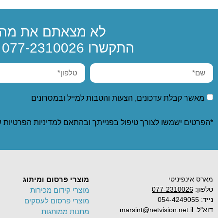
לא מצאתם את מה 
התקשרו
077-2310026
א
מאשר קבלת עדכונים, הצעות והטבות למייל ובמסרונים
*הפרטים ישמשו לצורך טיפול בפנייתך ובהתאם ל
מדיניות הפרטיות
ש
מארס אינפיניטי
מוצרי פרסום ומיתוג
טלפון:
077-2310026
מוצרי קידום מכירות
נייד: 054-4249055
מוצרי פרסום לעסקים
דוא"ל: marsint@netvision.net.il
מתנות ממותגות