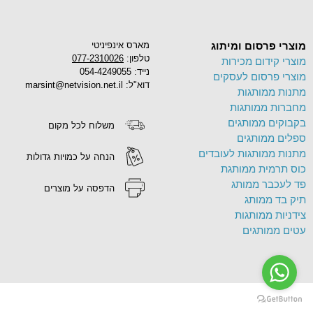
מוצרי פרסום ומיתוג
מארס אינפיניטי
טלפון:
077-2310026
מוצרי קידום מכירות
נייד: 054-4249055
מוצרי פרסום לעסקים
דוא"ל: marsint@netvision.net.il
מתנות ממותגות
מחברות ממותגות
בקבוקים ממותגים
משלוח לכל מקום
ספלים ממותגים
מתנות ממותגות לעובדים
הנחה על כמויות גדולות
כוס תרמית ממותגת
פד לעכבר ממותג
הדפסה על מוצרים
תיק בד ממותג
צידניות ממותגות
עטים ממותגים