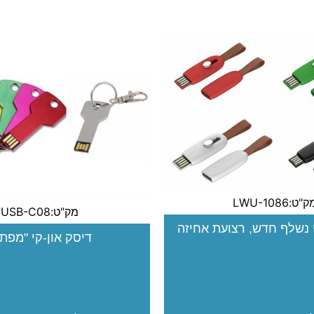
"ט:LWU-1086
מק"ט:USB-C08
י נשלף חדש, רצועת אחיזה
דיסק און-קי "מפת