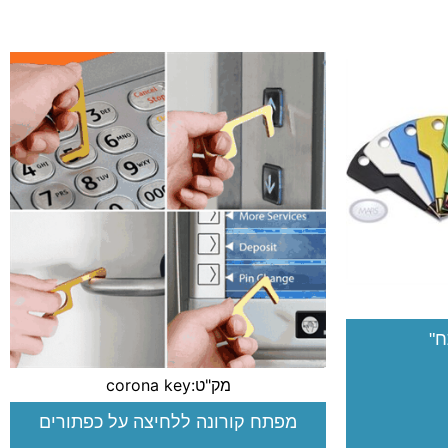
ח"
מק"ט:corona key
מפתח קורונה ללחיצה על כפתורים