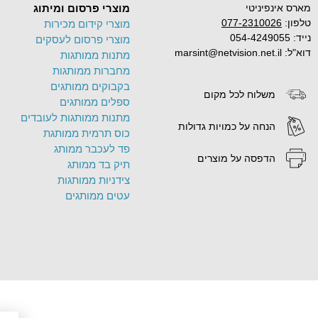
מארס אינפיניטי
מוצרי פרסום ומיתוג
טלפון:
077-2310026
מוצרי קידום מכירות
נייד: 054-4249055
מוצרי פרסום לעסקים
דוא"ל: marsint@netvision.net.il
מתנות ממותגות
מחברות ממותגות
בקבוקים ממותגים
משלוח לכל מקום
ספלים ממותגים
מתנות ממותגות לעובדים
הנחה על כמויות גדולות
כוס תרמית ממותגת
פד לעכבר ממותג
הדפסה על מוצרים
תיק בד ממותג
צידניות ממותגות
עטים ממותגים