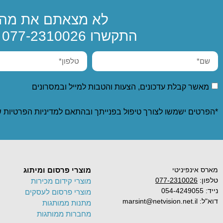
לא מצאתם את מה 
התקשרו
077-2310026
א
מאשר קבלת עדכונים, הצעות והטבות למייל ובמסרונים
*הפרטים ישמשו לצורך טיפול בפנייתך ובהתאם ל
מדיניות הפרטיות
ש
מארס אינפיניטי
מוצרי פרסום ומיתוג
טלפון:
077-2310026
מוצרי קידום מכירות
נייד: 054-4249055
מוצרי פרסום לעסקים
דוא"ל: marsint@netvision.net.il
מתנות ממותגות
מחברות ממותגות