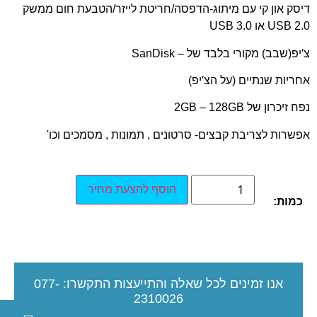
דיסק און קי עם מיתוג-הדפסה/חריטת לייזר/הטבעת חום ממשק
USB 2.0 או USB 3.0
צ′יפ(שבב) מקורי בלבד של – SanDisk
אחריות שנתיים (על הצ′יפ)
נפח זיכרון של 2GB – 128GB
אפשרות לצריבת קבצים- סרטונים , תמונות , מסמכים וכו'
הוסף להצעת מחיר
כמות:
אנו זמינים לכל שאלה והתייעצות
התקשרו:
077-
2310026