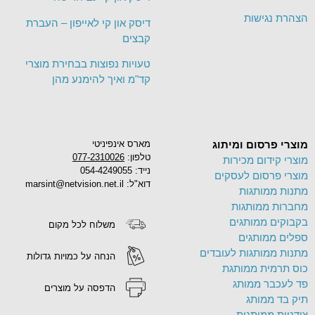
הצהרת נגישות
דיסק און קי לאייפון – העברת
קבצים
טעויות נפוצות בבחירת מוצרי
קד"מ ואיך להימנע מהן
מוצרי פרסום ומיתוג
מארס אינפיניטי
טלפון:
077-2310026
מוצרי קידום מכירות
נייד: 054-4249055
מוצרי פרסום לעסקים
דוא"ל: marsint@netvision.net.il
מתנות ממותגות
מחברות ממותגות
בקבוקים ממותגים
משלוח לכל מקום
ספלים ממותגים
מתנות ממותגות לעובדים
הנחה על כמויות גדולות
כוס תרמית ממותגת
פד לעכבר ממותג
הדפסה על מוצרים
תיק בד ממותג
צידניות ממותגות