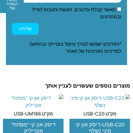
המחיר
שלי
מאשר קבלת עדכונים, הצעות והטבות למייל
ובמסרונים
שליחה
*הפרטים ישמשו לצורך טיפול בפנייתך ובהתאם
ל
מדיניות הפרטיות
של האתר
מוצרים נוספים שעשויים לעניין אותך
מק"ט:USB-C20
מק"ט:USB-UM186
USB-C20-דיסק און קי
דיסק און קי "מפתח"
מיני נשלף
אקריליק