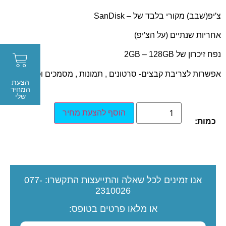
צ′יפ(שבב) מקורי בלבד של – SanDisk
אחריות שנתיים (על הצ′יפ)
נפח זיכרון של 2GB – 128GB
אפשרות לצריבת קבצים- סרטונים , תמונות , מסמכים וכו'
הצעת
המחיר
שלי
הוסף להצעת מחיר
כמות:
אנו זמינים לכל שאלה והתייעצות
התקשרו:
077-
2310026
או מלאו פרטים בטופס: