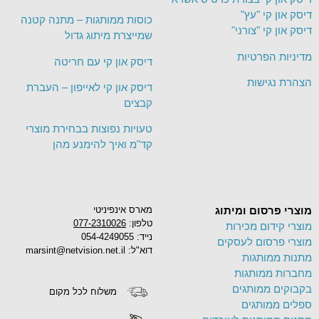
דיסק און קי "עץ"
כוסות ממותגות – מתנה קטנה
דיסק און קי "צורני"
שמייצרת מיתוג גדול
מדיניות הפרטיות
דיסק און קי עם חריטה
הצהרת נגישות
דיסק און קי לאייפון – העברת
קבצים
טעויות נפוצות בבחירת מוצרי
קד"מ ואיך להימנע מהן
מוצרי פרסום ומיתוג
מארס אינפיניטי
טלפון:
077-2310026
מוצרי קידום מכירות
נייד: 054-4249055
מוצרי פרסום לעסקים
דוא"ל: marsint@netvision.net.il
מתנות ממותגות
מחברות ממותגות
בקבוקים ממותגים
משלוח לכל מקום
ספלים ממותגים