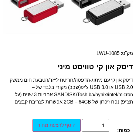
מק"ט: LWU-1085
דיסק און קי טוויסט מיני
דיסק און קי עם מיתוג-הדפסה/חריטת לייזר/הטבעת חום ממשק
USB 2.0 או USB 3.0 צ′יפ(שבב) מקורי בלבד של –
SANDISK/Toshiba/hynix/intel/micron אחריות 3 שנים (על
הצ′יפ) נפח זיכרון של 2GB – 64GB אפשרות לצריבת קבצים
הוסף להצעת מחיר
כמות: