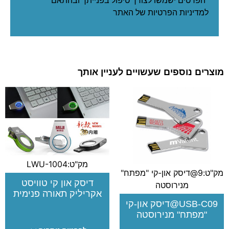
*הפרטים ישמשו לצורך טיפול בפנייתך ובהתאם
ל
מדיניות הפרטיות
של האתר
מוצרים נוספים שעשויים לעניין אותך
מק"ט:LWU-1004
מק"ט:9@דיסק און-קי "מפתח"
דיסק און קי טוויסט
מנירוסטה
אקריליק תאורה פנימית
USB-C09@דיסק און-קי
"מפתח" מנירוסטה