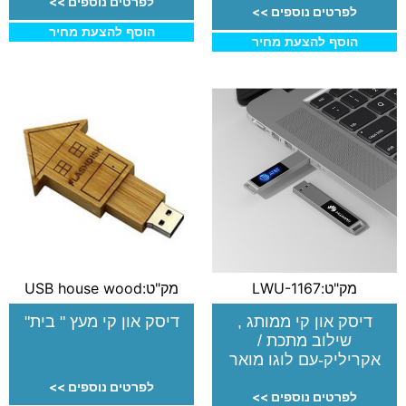
לפרטים נוספים >>
לפרטים נוספים >>
הוסף להצעת מחיר
הוסף להצעת מחיר
מק"ט:LWU-1167
מק"ט:USB house wood
דיסק און קי ממותג ,
דיסק און קי מעץ " בית"
שילוב מתכת /
אקריליק-עם לוגו מואר
לפרטים נוספים >>
לפרטים נוספים >>