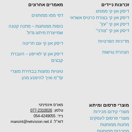
זכרונות ניידים
מאמרים אחרונים
דיסק און קי ממותג
דפי ממו ממותגים
דיסק און קי בצורת כרטיס אשראי
דיסק און קי "עץ"
כוסות ממותגות – מתנה קטנה
דיסק און קי "צורני"
שמייצרת מיתוג גדול
מדיניות הפרטיות
דיסק און קי עם חריטה
הצהרת נגישות
דיסק און קי לאייפון – העברת
קבצים
טעויות נפוצות בבחירת מוצרי
קד"מ ואיך להימנע מהן
מוצרי פרסום ומיתוג
מארס אינפיניטי
טלפון:
077-2310026
מוצרי קידום מכירות
נייד: 054-4249055
מוצרי פרסום לעסקים
דוא"ל: marsint@netvision.net.il
מתנות ממותגות
מחברות ממותגות