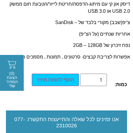
דיסק און קי עם מיתוג-הדפסה/חריטת לייזר/הטבעת חום ממשק
USB 2.0 או USB 3.0
צ′יפ(שבב) מקורי בלבד של – SanDisk
אחריות שנתיים (על הצ′יפ)
נפח זיכרון של 2GB – 128GB
אפשרות לצריבת קבצים- סרטונים , תמונות , מסמכים וכו'
(0)
הצעת
הוסף להצעת מחיר
המחיר
כמות:
שלי
אנו זמינים לכל שאלה והתייעצות
התקשרו:
077-
2310026