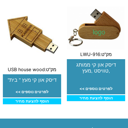
מק"ט:LWU-916
דיסק און קי ממותג
מק"ט:USB house wood
,טוויסט ,מעץ
דיסק און קי מעץ " בית"
לפרטים נוספים >>
לפרטים נוספים >>
הוסף להצעת מחיר
הוסף להצעת מחיר