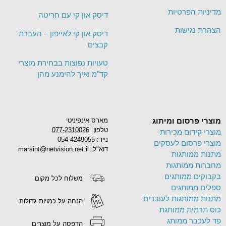
מדיניות הפרטיות
דיסק און קי עם חריטה
הצהרת נגישות
דיסק און קי לאייפון – העברת
קבצים
טעויות נפוצות בבחירת מוצרי
קד"מ ואיך להימנע מהן
מוצרי פרסום ומיתוג
מארס אינפיניטי
טלפון:
077-2310026
מוצרי קידום מכירות
נייד: 054-4249055
מוצרי פרסום לעסקים
דוא"ל: marsint@netvision.net.il
מתנות ממותגות
מחברות ממותגות
בקבוקים ממותגים
משלוח לכל מקום
ספלים ממותגים
מתנות ממותגות לעובדים
הנחה על כמויות גדולות
כוס תרמית ממותגת
פד לעכבר ממותג
הדפסה על מוצרים