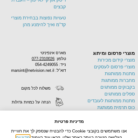
קבצים
טעויות נפוצות בבחירת מוצרי
קד"מ ואיך להימנע מהן
מוצרי פרסום ומיתוג
מארס אינפיניטי
טלפון:
077-2310026
מוצרי קידום מכירות
נייד: 054-4249055
מוצרי פרסום לעסקים
דוא"ל: marsint@netvision.net.il
מתנות ממותגות
מחברות ממותגות
בקבוקים ממותגים
משלוח לכל מקום
ספלים ממותגים
מתנות ממותגות לעובדים
הנחה על כמויות גדולות
כוס תרמית ממותגת
פד לעכבר ממותג
הדפסה על מוצרים
תיק בד ממותג
מדיניות פרטיות
צידניות ממותגות
אנו משתמשים בקובצי Cookie כדי להבטיח שנספק לך את חוויית
עטים ממותגים
הגלישה הטובה ביותר באתר שלנו. קראו עוד בעמוד
מדיניות