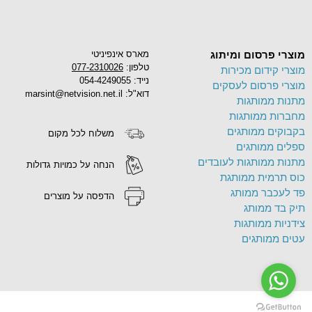
מוצרי פרסום ומיתוג
מארס אינפיניטי
טלפון:
077-2310026
מוצרי קידום מכירות
נייד: 054-4249055
מוצרי פרסום לעסקים
דוא"ל: marsint@netvision.net.il
מתנות ממותגות
מחברות ממותגות
בקבוקים ממותגים
משלוח לכל מקום
ספלים ממותגים
מתנות ממותגות לעובדים
הנחה על כמויות גדולות
כוס תרמית ממותגת
פד לעכבר ממותג
הדפסה על מוצרים
תיק בד ממותג
צידניות ממותגות
עטים ממותגים