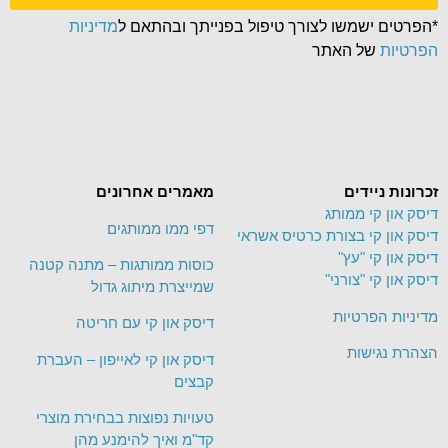
*הפרטים ישמשו לצורך טיפול בפנייתך ובהתאם ל
מדיניות
הפרטיות
של האתר
זכרונות ניידים
מאמרים אחרונים
דיסק און קי ממותג
דפי ממו ממותגים
דיסק און קי בצורת כרטיס אשראי
דיסק און קי "עץ"
כוסות ממותגות – מתנה קטנה
דיסק און קי "צורני"
שמייצרת מיתוג גדול
מדיניות הפרטיות
דיסק און קי עם חריטה
הצהרת נגישות
דיסק און קי לאייפון – העברת
קבצים
טעויות נפוצות בבחירת מוצרי
קד"מ ואיך להימנע מהן