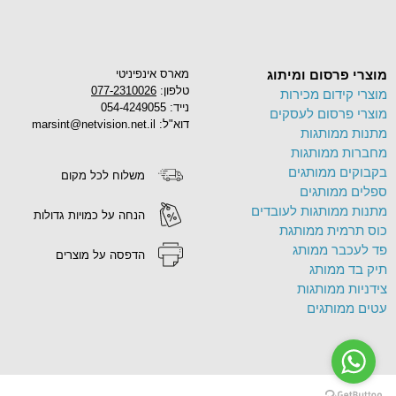
מוצרי פרסום ומיתוג
מארס אינפיניטי
טלפון:
077-2310026
מוצרי קידום מכירות
נייד: 054-4249055
מוצרי פרסום לעסקים
דוא"ל: marsint@netvision.net.il
מתנות ממותגות
מחברות ממותגות
בקבוקים ממותגים
משלוח לכל מקום
ספלים ממותגים
מתנות ממותגות לעובדים
הנחה על כמויות גדולות
כוס תרמית ממותגת
פד לעכבר ממותג
הדפסה על מוצרים
תיק בד ממותג
צידניות ממותגות
עטים ממותגים