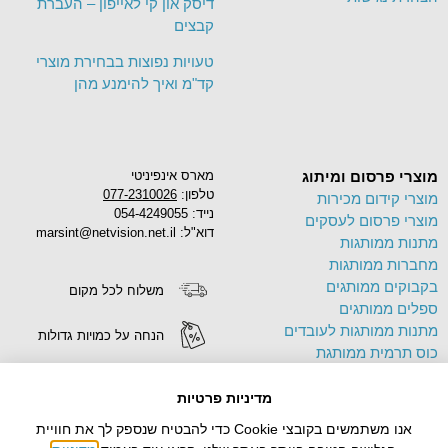
דיסק און קי לאייפון – העברת
קבצים
טעויות נפוצות בבחירת מוצרי
קד"מ ואיך להימנע מהן
מוצרי פרסום ומיתוג
מארס אינפיניטי
טלפון:
077-2310026
מוצרי קידום מכירות
נייד: 054-4249055
מוצרי פרסום לעסקים
דוא"ל: marsint@netvision.net.il
מתנות ממותגות
מחברות ממותגות
בקבוקים ממותגים
משלוח לכל מקום
ספלים ממותגים
מתנות ממותגות לעובדים
הנחה על כמויות גדולות
כוס תרמית ממותגת
פד לעכבר ממותג
הדפסה על מוצרים
תיק בד ממותג
מדיניות פרטיות
צידניות ממותגות
אנו משתמשים בקובצי Cookie כדי להבטיח שנספק לך את חוויית
עטים ממותגים