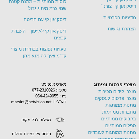
כוסות ממותגות – מתנה קטנה
דיסק און קי "צורני"
שמייצרת מיתוג גדול
מדיניות הפרטיות
דיסק און קי עם חריטה
הצהרת נגישות
דיסק און קי לאייפון – העברת
קבצים
טעויות נפוצות בבחירת מוצרי
קד"מ ואיך להימנע מהן
מוצרי פרסום ומיתוג
מארס אינפיניטי
טלפון:
077-2310026
מוצרי קידום מכירות
נייד: 054-4249055
מוצרי פרסום לעסקים
דוא"ל: marsint@netvision.net.il
מתנות ממותגות
מחברות ממותגות
בקבוקים ממותגים
משלוח לכל מקום
ספלים ממותגים
מתנות ממותגות לעובדים
הנחה על כמויות גדולות