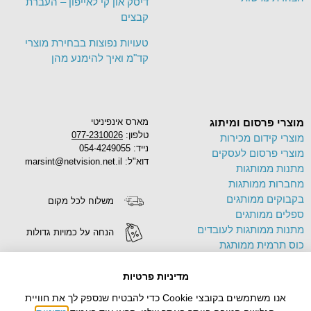
דיסק און קי לאייפון – העברת
קבצים
טעויות נפוצות בבחירת מוצרי
קד"מ ואיך להימנע מהן
מוצרי פרסום ומיתוג
מארס אינפיניטי
טלפון:
077-2310026
מוצרי קידום מכירות
נייד: 054-4249055
מוצרי פרסום לעסקים
דוא"ל: marsint@netvision.net.il
מתנות ממותגות
מחברות ממותגות
בקבוקים ממותגים
משלוח לכל מקום
ספלים ממותגים
מתנות ממותגות לעובדים
הנחה על כמויות גדולות
כוס תרמית ממותגת
פד לעכבר ממותג
הדפסה על מוצרים
תיק בד ממותג
מדיניות פרטיות
צידניות ממותגות
אנו משתמשים בקובצי Cookie כדי להבטיח שנספק לך את חוויית
עטים ממותגים