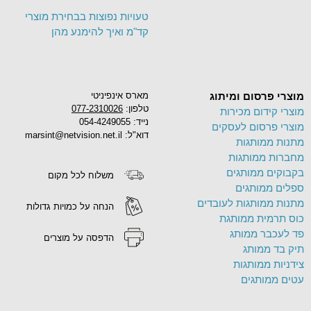
טעויות נפוצות בבחירת מוצרי
קד"מ ואיך להימנע מהן
מוצרי פרסום ומיתוג
מארס אינפיניטי
טלפון:
077-2310026
מוצרי קידום מכירות
נייד: 054-4249055
מוצרי פרסום לעסקים
דוא"ל: marsint@netvision.net.il
מתנות ממותגות
מחברות ממותגות
בקבוקים ממותגים
משלוח לכל מקום
ספלים ממותגים
מתנות ממותגות לעובדים
הנחה על כמויות גדולות
כוס תרמית ממותגת
פד לעכבר ממותג
הדפסה על מוצרים
תיק בד ממותג
צידניות ממותגות
עטים ממותגים