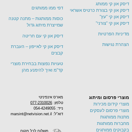
דיסק און קי ממותג
דפי ממו ממותגים
דיסק און קי בצורת כרטיס אשראי
דיסק און קי "עץ"
כוסות ממותגות – מתנה קטנה
דיסק און קי "צורני"
שמייצרת מיתוג גדול
מדיניות הפרטיות
דיסק און קי עם חריטה
הצהרת נגישות
דיסק און קי לאייפון – העברת
קבצים
טעויות נפוצות בבחירת מוצרי
קד"מ ואיך להימנע מהן
מוצרי פרסום ומיתוג
מארס אינפיניטי
טלפון:
077-2310026
מוצרי קידום מכירות
נייד: 054-4249055
מוצרי פרסום לעסקים
דוא"ל: marsint@netvision.net.il
מתנות ממותגות
מחברות ממותגות
בקבוקים ממותגים
משלוח לכל מקום