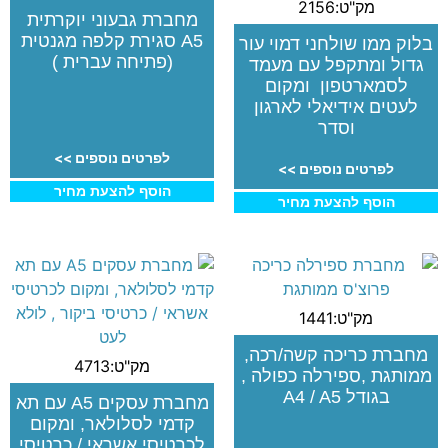
מק"ט:2156
מחברת גבעוני יוקרתית
A5 סגירת קלפה מגנטית
בלוק ממו שולחני דמוי עור
(פתיחה עברית )
גדול ומתקפל עם מעמד
לסמארטפון ומקום
לעטים אידיאלי לארגון
וסדר
לפרטים נוספים >>
לפרטים נוספים >>
הוסף להצעת מחיר
הוסף להצעת מחיר
מק"ט:1441
מחברת כריכה קשה/רכה,
מק"ט:4713
ממותגת ,ספירלה כפולה ,
בגודל A4 / A5
מחברת עסקים A5 עם תא
קדמי לסלולאר, ומקום
לכרטיסי אשראי / כרטיסי