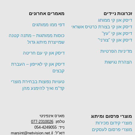
זכרונות ניידים
מאמרים אחרונים
דיסק און קי ממותג
דפי ממו ממותגים
דיסק און קי בצורת כרטיס אשראי
דיסק און קי "עץ"
כוסות ממותגות – מתנה קטנה
דיסק און קי "צורני"
שמייצרת מיתוג גדול
מדיניות הפרטיות
דיסק און קי עם חריטה
הצהרת נגישות
דיסק און קי לאייפון – העברת
קבצים
טעויות נפוצות בבחירת מוצרי
קד"מ ואיך להימנע מהן
מוצרי פרסום ומיתוג
מארס אינפיניטי
טלפון:
077-2310026
מוצרי קידום מכירות
נייד: 054-4249055
מוצרי פרסום לעסקים
דוא"ל: marsint@netvision.net.il