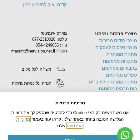
קד"מ ואיך להימנע מהן
מוצרי פרסום ומיתוג
מארס אינפיניטי
טלפון:
077-2310026
מוצרי קידום מכירות
נייד: 054-4249055
מוצרי פרסום לעסקים
דוא"ל: marsint@netvision.net.il
מתנות ממותגות
מחברות ממותגות
בקבוקים ממותגים
משלוח לכל מקום
ספלים ממותגים
מתנות ממותגות לעובדים
הנחה על כמויות גדולות
כוס תרמית ממותגת
פד לעכבר ממותג
הדפסה על מוצרים
תיק בד ממותג
מדיניות פרטיות
צידניות ממותגות
אנו משתמשים בקובצי Cookie כדי להבטיח שנספק לך את חוויית
עטים ממותגים
הגלישה הטובה ביותר באתר שלנו. קראו עוד בעמוד
מדיניות
הפרטיות
שלנו