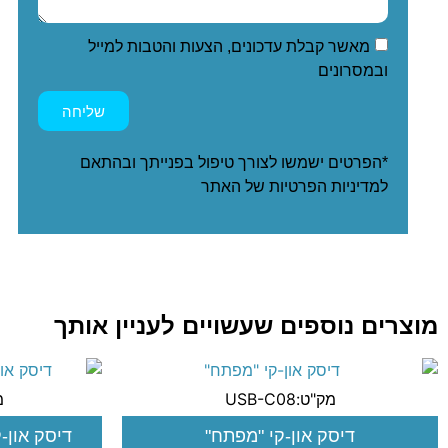
מאשר קבלת עדכונים, הצעות והטבות למייל
ובמסרונים
שליחה
*הפרטים ישמשו לצורך טיפול בפנייתך ובהתאם
ל
מדיניות הפרטיות
של האתר
מוצרים נוספים שעשויים לעניין אותך
מק"ט:USB-C08
מק
דיסק און-קי "מפתח"
דיסק און-