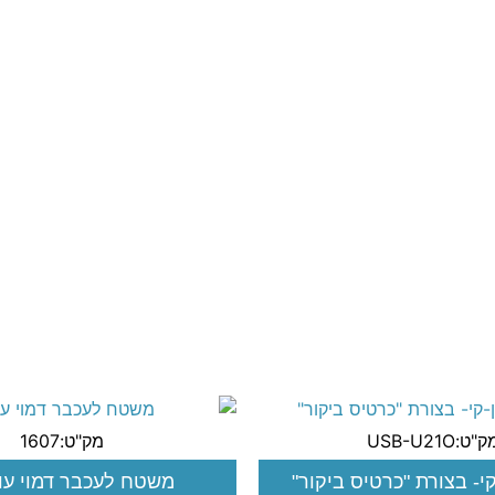
"ט:USB-U21O
מק"ט:1607
קי- בצורת "כרטיס ביקור"
משטח לעכבר דמוי עו