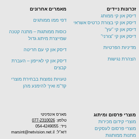
זכרונות ניידים
מאמרים אחרונים
דיסק און קי ממותג
דפי ממו ממותגים
דיסק און קי בצורת כרטיס אשראי
דיסק און קי "עץ"
כוסות ממותגות – מתנה קטנה
דיסק און קי "צורני"
שמייצרת מיתוג גדול
מדיניות הפרטיות
דיסק און קי עם חריטה
הצהרת נגישות
דיסק און קי לאייפון – העברת
קבצים
טעויות נפוצות בבחירת מוצרי
קד"מ ואיך להימנע מהן
מוצרי פרסום ומיתוג
מארס אינפיניטי
טלפון:
077-2310026
מוצרי קידום מכירות
נייד: 054-4249055
מוצרי פרסום לעסקים
דוא"ל: marsint@netvision.net.il
מתנות ממותגות