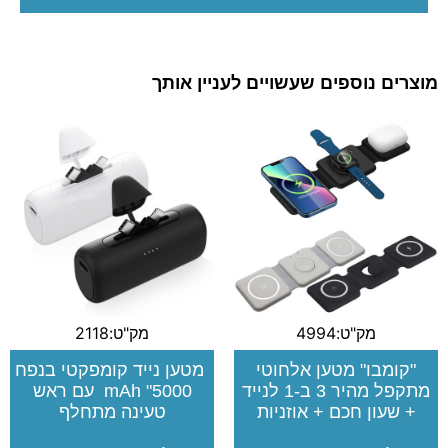
מוצרים נוספים שעשויים לעניין אותך
מק"ט:4994
מק"ט:2118
"קומבו" מטען אלחוטי
מטען נייד קומפקטי בנפח
מתקפל מהיר 3 ב-1 לנייד
5000" mAh עם ראש
+ שעון חכם + אוזניות
טעינה מתחלף