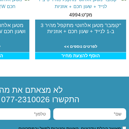
מק"ט:4994
"קומבו" מטען אלחוטי מתקפל מהיר 3
ב-1 לנייד + שעון חכם + אוזניות
ושעון חכם 2W משולב עם שעון דיגיטלי
לפרטים נוספים >>
ל
הוסף להצעת מחיר
הו
לא מצאתם את מה 
התקשרו
077-2310026
א
מאשר קבלת עדכונים, הצעות והטבות למייל ובמסרונים