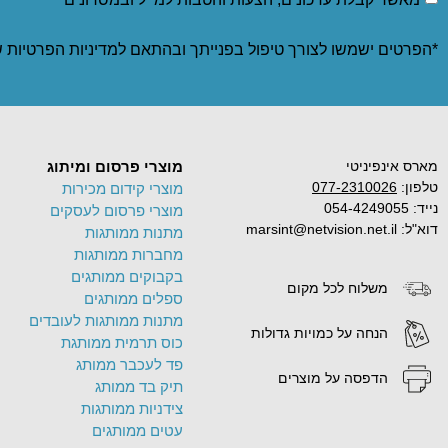
*הפרטים ישמשו לצורך טיפול בפנייתך ובהתאם ל
מדיניות הפרטיות
ש
מארס אינפיניטי
מוצרי פרסום ומיתוג
טלפון:
077-2310026
מוצרי קידום מכירות
נייד: 054-4249055
מוצרי פרסום לעסקים
דוא"ל: marsint@netvision.net.il
מתנות ממותגות
מחברות ממותגות
בקבוקים ממותגים
משלוח לכל מקום
ספלים ממותגים
מתנות ממותגות לעובדים
הנחה על כמויות גדולות
כוס תרמית ממותגת
פד לעכבר ממותג
הדפסה על מוצרים
תיק בד ממותג
צידניות ממותגות
עטים ממותגים