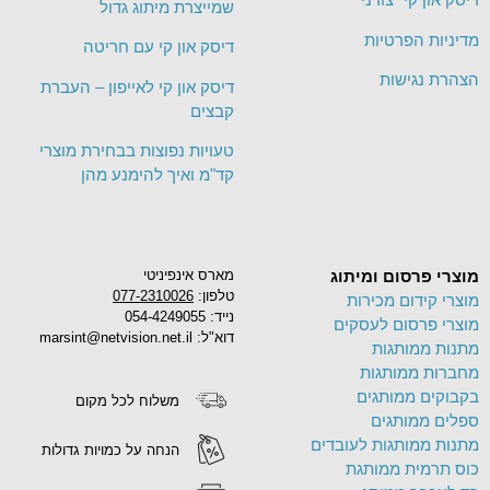
שמייצרת מיתוג גדול
מדיניות הפרטיות
דיסק און קי עם חריטה
הצהרת נגישות
דיסק און קי לאייפון – העברת
קבצים
טעויות נפוצות בבחירת מוצרי
קד"מ ואיך להימנע מהן
מוצרי פרסום ומיתוג
מארס אינפיניטי
טלפון:
077-2310026
מוצרי קידום מכירות
נייד: 054-4249055
מוצרי פרסום לעסקים
דוא"ל: marsint@netvision.net.il
מתנות ממותגות
מחברות ממותגות
בקבוקים ממותגים
משלוח לכל מקום
ספלים ממותגים
מתנות ממותגות לעובדים
הנחה על כמויות גדולות
כוס תרמית ממותגת