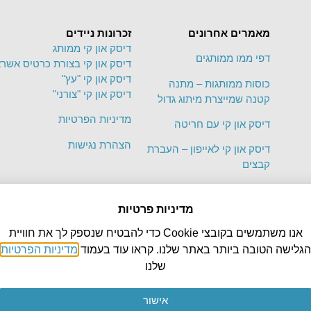
מאמרים אחרונים
זכרונות ניידים
דיסק און קי ממותג
דפי ממו ממותגים
דיסק און קי בצורת כרטיס אשרא
דיסק און קי "עץ"
כוסות ממותגות – מתנה
דיסק און קי "צורני"
קטנה שמייצרת מיתוג גדול
מדיניות הפרטיות
דיסק און קי עם חריטה
הצהרת נגישות
דיסק און קי לאייפון – העברת
קבצים
טעויות נפוצות בבחירת מוצרי
קד"מ ואיך להימנע מהן
מדיניות פרטיות
אנו משתמשים בקובצי Cookie כדי להבטיח שנספק לך את חוויית
הגלישה הטובה ביותר באתר שלנו. קראו עוד בעמוד
מדיניות הפרטיות
שלנו
אישור