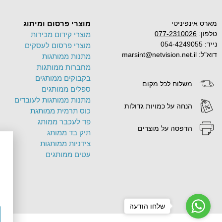
מארס אינפיניטי
מוצרי פרסום ומיתוג
טלפון:
077-2310026
מוצרי קידום מכירות
נייד: 054-4249055
מוצרי פרסום לעסקים
דוא"ל: marsint@netvision.net.il
מתנות ממותגות
מחברות ממותגות
בקבוקים ממותגים
משלוח לכל מקום
ספלים ממותגים
מתנות ממותגות לעובדים
הנחה על כמויות גדולות
כוס תרמית ממותגת
פד לעכבר ממותג
הדפסה על מוצרים
תיק בד ממותג
צידניות ממותגות
עטים ממותגים
שלחו הודעה