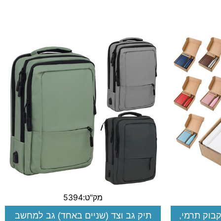
מק"ט:5394
בוק תרמי,
תיק גב וצד (שניים באחד) גב למחשב