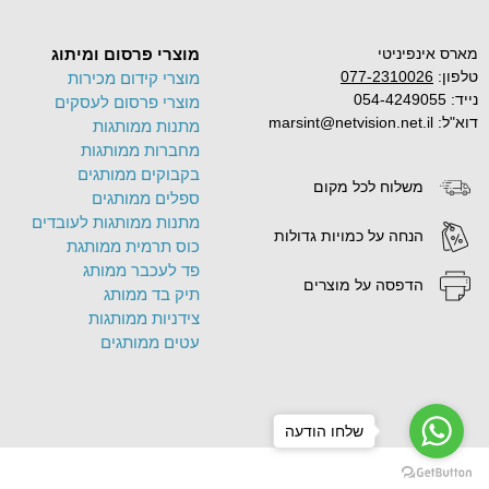
מארס אינפיניטי
מוצרי פרסום ומיתוג
טלפון:
077-2310026
מוצרי קידום מכירות
נייד: 054-4249055
מוצרי פרסום לעסקים
דוא"ל: marsint@netvision.net.il
מתנות ממותגות
מחברות ממותגות
בקבוקים ממותגים
משלוח לכל מקום
ספלים ממותגים
מתנות ממותגות לעובדים
הנחה על כמויות גדולות
כוס תרמית ממותגת
פד לעכבר ממותג
הדפסה על מוצרים
תיק בד ממותג
צידניות ממותגות
עטים ממותגים
שלחו הודעה