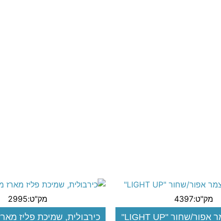
מק"ט:4397
מק"ט:2995
ור/שחור "LIGHT UP"
כירבולית, שמיכת פליז מארז