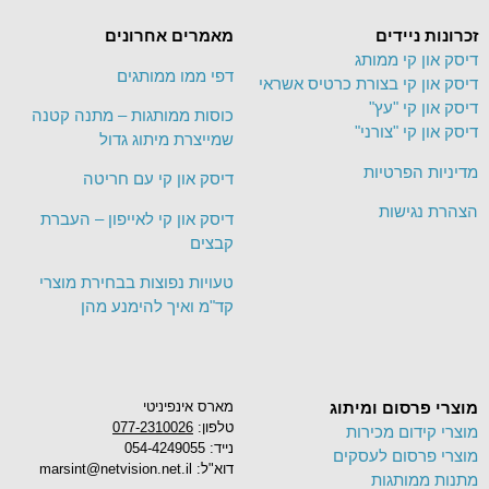
זכרונות ניידים
מאמרים אחרונים
דיסק און קי ממותג
דפי ממו ממותגים
דיסק און קי בצורת כרטיס אשראי
דיסק און קי "עץ"
כוסות ממותגות – מתנה קטנה
דיסק און קי "צורני"
שמייצרת מיתוג גדול
מדיניות הפרטיות
דיסק און קי עם חריטה
הצהרת נגישות
דיסק און קי לאייפון – העברת
קבצים
טעויות נפוצות בבחירת מוצרי
קד"מ ואיך להימנע מהן
מוצרי פרסום ומיתוג
מארס אינפיניטי
טלפון:
077-2310026
מוצרי קידום מכירות
נייד: 054-4249055
מוצרי פרסום לעסקים
דוא"ל: marsint@netvision.net.il
מתנות ממותגות