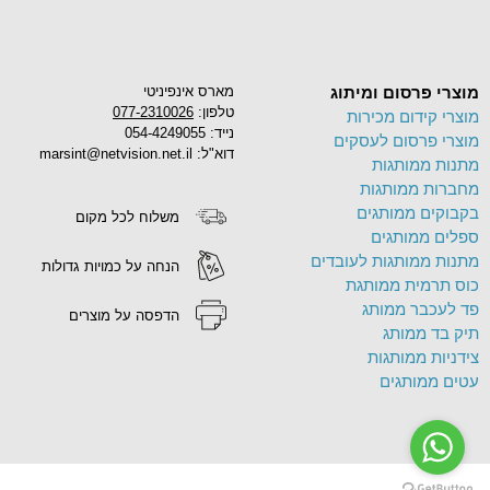
מוצרי פרסום ומיתוג
מארס אינפיניטי
טלפון:
077-2310026
מוצרי קידום מכירות
נייד: 054-4249055
מוצרי פרסום לעסקים
דוא"ל: marsint@netvision.net.il
מתנות ממותגות
מחברות ממותגות
בקבוקים ממותגים
משלוח לכל מקום
ספלים ממותגים
מתנות ממותגות לעובדים
הנחה על כמויות גדולות
כוס תרמית ממותגת
פד לעכבר ממותג
הדפסה על מוצרים
תיק בד ממותג
צידניות ממותגות
עטים ממותגים