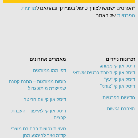
*הפרטים ישמשו לצורך טיפול בפנייתך ובהתאם ל
מדיניות
הפרטיות
של האתר
זכרונות ניידים
מאמרים אחרונים
דיסק און קי ממותג
דפי ממו ממותגים
דיסק און קי בצורת כרטיס אשראי
דיסק און קי "עץ"
כוסות ממותגות – מתנה קטנה
דיסק און קי "צורני"
שמייצרת מיתוג גדול
מדיניות הפרטיות
דיסק און קי עם חריטה
הצהרת נגישות
דיסק און קי לאייפון – העברת
קבצים
טעויות נפוצות בבחירת מוצרי
קד"מ ואיך להימנע מהן