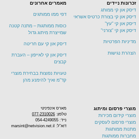
זכרונות ניידים
מאמרים אחרונים
דיסק און קי ממותג
דפי ממו ממותגים
דיסק און קי בצורת כרטיס אשראי
דיסק און קי "עץ"
כוסות ממותגות – מתנה קטנה
דיסק און קי "צורני"
שמייצרת מיתוג גדול
מדיניות הפרטיות
דיסק און קי עם חריטה
הצהרת נגישות
דיסק און קי לאייפון – העברת
קבצים
טעויות נפוצות בבחירת מוצרי
קד"מ ואיך להימנע מהן
מוצרי פרסום ומיתוג
מארס אינפיניטי
טלפון:
077-2310026
מוצרי קידום מכירות
נייד: 054-4249055
מוצרי פרסום לעסקים
דוא"ל: marsint@netvision.net.il
מתנות ממותגות
מחברות ממותגות