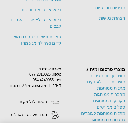
מדיניות הפרטיות
דיסק און קי עם חריטה
הצהרת נגישות
דיסק און קי לאייפון – העברת
קבצים
טעויות נפוצות בבחירת מוצרי
קד"מ ואיך להימנע מהן
מוצרי פרסום ומיתוג
מארס אינפיניטי
טלפון:
077-2310026
מוצרי קידום מכירות
נייד: 054-4249055
מוצרי פרסום לעסקים
דוא"ל: marsint@netvision.net.il
מתנות ממותגות
מחברות ממותגות
בקבוקים ממותגים
משלוח לכל מקום
ספלים ממותגים
מתנות ממותגות לעובדים
הנחה על כמויות גדולות
כוס תרמית ממותגת
פד לעכבר ממותג
הדפסה על מוצרים