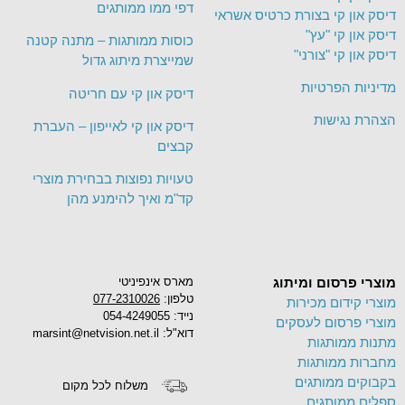
דפי ממו ממותגים
דיסק און קי בצורת כרטיס אשראי
דיסק און קי "עץ"
כוסות ממותגות – מתנה קטנה
דיסק און קי "צורני"
שמייצרת מיתוג גדול
מדיניות הפרטיות
דיסק און קי עם חריטה
הצהרת נגישות
דיסק און קי לאייפון – העברת
קבצים
טעויות נפוצות בבחירת מוצרי
קד"מ ואיך להימנע מהן
מוצרי פרסום ומיתוג
מארס אינפיניטי
טלפון:
077-2310026
מוצרי קידום מכירות
נייד: 054-4249055
מוצרי פרסום לעסקים
דוא"ל: marsint@netvision.net.il
מתנות ממותגות
מחברות ממותגות
בקבוקים ממותגים
משלוח לכל מקום
ספלים ממותגים