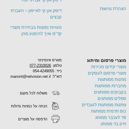
הצהרת נגישות
דיסק און קי לאייפון – העברת
קבצים
טעויות נפוצות בבחירת מוצרי
קד"מ ואיך להימנע מהן
מוצרי פרסום ומיתוג
מארס אינפיניטי
טלפון:
077-2310026
מוצרי קידום מכירות
נייד: 054-4249055
מוצרי פרסום לעסקים
דוא"ל: marsint@netvision.net.il
מתנות ממותגות
מחברות ממותגות
בקבוקים ממותגים
משלוח לכל מקום
ספלים ממותגים
מתנות ממותגות לעובדים
הנחה על כמויות גדולות
כוס תרמית ממותגת
פד לעכבר ממותג
הדפסה על מוצרים
תיק בד ממותג