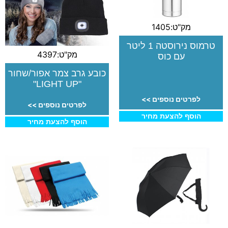
מק"ט:1405
טרמוס נירוסטה 1 ליטר
מק"ט:4397
עם כוס
כובע גרב צמר אפור/שחור
"LIGHT UP"
לפרטים נוספים >>
לפרטים נוספים >>
הוסף להצעת מחיר
הוסף להצעת מחיר