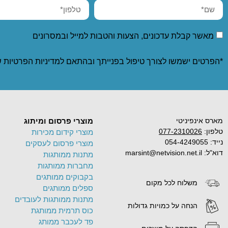
מאשר קבלת עדכונים, הצעות והטבות למייל ובמסרונים
*הפרטים ישמשו לצורך טיפול בפנייתך ובהתאם ל
מדיניות הפרטיות
ש
מארס אינפיניטי
מוצרי פרסום ומיתוג
טלפון:
077-2310026
מוצרי קידום מכירות
נייד: 054-4249055
מוצרי פרסום לעסקים
דוא"ל: marsint@netvision.net.il
מתנות ממותגות
מחברות ממותגות
בקבוקים ממותגים
משלוח לכל מקום
ספלים ממותגים
מתנות ממותגות לעובדים
הנחה על כמויות גדולות
כוס תרמית ממותגת
פד לעכבר ממותג