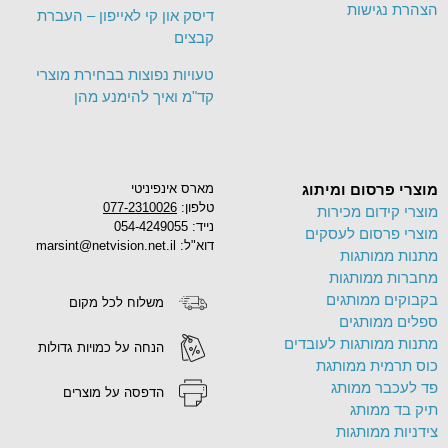
הצהרת נגישות
דיסק און קי לאייפון – העברת
קבצים
טעויות נפוצות בבחירת מוצרי
קד"מ ואיך להימנע מהן
מוצרי פרסום ומיתוג
מארס אינפיניטי
טלפון:
077-2310026
מוצרי קידום מכירות
נייד: 054-4249055
מוצרי פרסום לעסקים
דוא"ל: marsint@netvision.net.il
מתנות ממותגות
מחברות ממותגות
בקבוקים ממותגים
משלוח לכל מקום
ספלים ממותגים
מתנות ממותגות לעובדים
הנחה על כמויות גדולות
כוס תרמית ממותגת
פד לעכבר ממותג
הדפסה על מוצרים
תיק בד ממותג
צידניות ממותגות