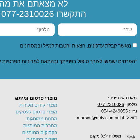
לא מצאתם את מה 
התקשרו
077-2310026
א
מאשר קבלת עדכונים, הצעות והטבות למייל ובמסרונים
*הפרטים ישמשו לצורך טיפול בפנייתך ובהתאם ל
מדיניות הפרטיות
ש
מארס אינפיניטי
מוצרי פרסום ומיתוג
טלפון:
077-2310026
מוצרי קידום מכירות
נייד: 054-4249055
מוצרי פרסום לעסקים
דוא"ל: marsint@netvision.net.il
מתנות ממותגות
מחברות ממותגות
בקבוקים ממותגים
משלוח לכל מקום
ספלים ממותגים