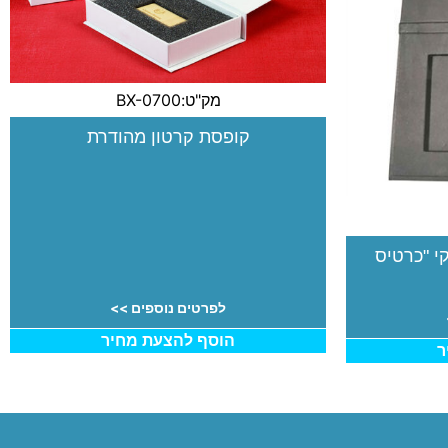
מק"ט:BX-0700
קופסת קרטון מהודרת
י "כרטיס
לפרטים נוספים >>
הוסף להצעת מחיר
ר