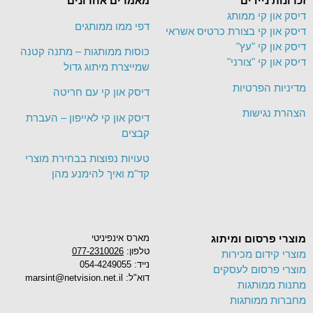
זכרונות ניידים
מאמרים אחרונים
דיסק און קי ממותג
דפי ממו ממותגים
דיסק און קי בצורת כרטיס אשראי
דיסק און קי "עץ"
כוסות ממותגות – מתנה קטנה
דיסק און קי "צורני"
שמייצרת מיתוג גדול
מדיניות הפרטיות
דיסק און קי עם חריטה
הצהרת נגישות
דיסק און קי לאייפון – העברת
קבצים
טעויות נפוצות בבחירת מוצרי
קד"מ ואיך להימנע מהן
מוצרי פרסום ומיתוג
מארס אינפיניטי
טלפון:
077-2310026
מוצרי קידום מכירות
נייד: 054-4249055
מוצרי פרסום לעסקים
דוא"ל: marsint@netvision.net.il
מתנות ממותגות
מחברות ממותגות