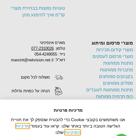
טעויות נפוצות בבחירת מוצרי
קד"מ ואיך להימנע מהן
מוצרי פרסום ומיתוג
מארס אינפיניטי
טלפון:
077-2310026
מוצרי קידום מכירות
נייד: 054-4249055
מוצרי פרסום לעסקים
דוא"ל: marsint@netvision.net.il
מתנות ממותגות
מחברות ממותגות
בקבוקים ממותגים
משלוח לכל מקום
ספלים ממותגים
מתנות ממותגות לעובדים
הנחה על כמויות גדולות
כוס תרמית ממותגת
פד לעכבר ממותג
הדפסה על מוצרים
תיק בד ממותג
מדיניות פרטיות
צידניות ממותגות
אנו משתמשים בקובצי Cookie כדי להבטיח שנספק לך את חוויית
עטים ממותגים
הגלישה הטובה ביותר באתר שלנו. קראו עוד בעמוד
מדיניות
הפרטיות
שלנו