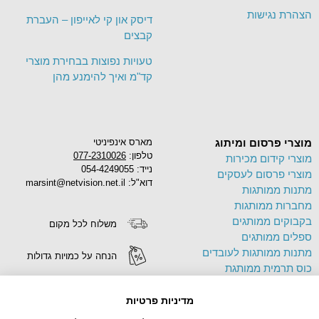
הצהרת נגישות
דיסק און קי לאייפון – העברת
קבצים
טעויות נפוצות בבחירת מוצרי
קד"מ ואיך להימנע מהן
מוצרי פרסום ומיתוג
מארס אינפיניטי
טלפון:
077-2310026
מוצרי קידום מכירות
נייד: 054-4249055
מוצרי פרסום לעסקים
דוא"ל: marsint@netvision.net.il
מתנות ממותגות
מחברות ממותגות
בקבוקים ממותגים
משלוח לכל מקום
ספלים ממותגים
מתנות ממותגות לעובדים
הנחה על כמויות גדולות
כוס תרמית ממותגת
פד לעכבר ממותג
הדפסה על מוצרים
תיק בד ממותג
מדיניות פרטיות
צידניות ממותגות